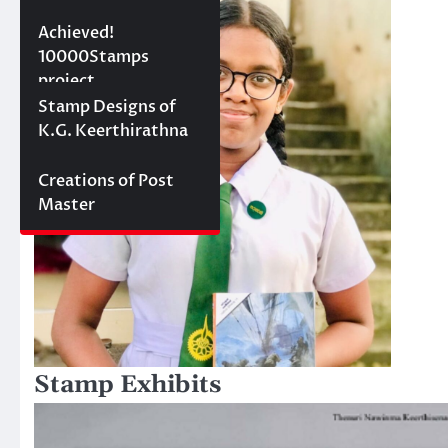
10000 stamps in 100
Achieved!
days
10000Stamps
project
Concept Designs
Stamp Designs of
K.G. Keerthirathna
Creations of Post
Master
Stamp Exhibits