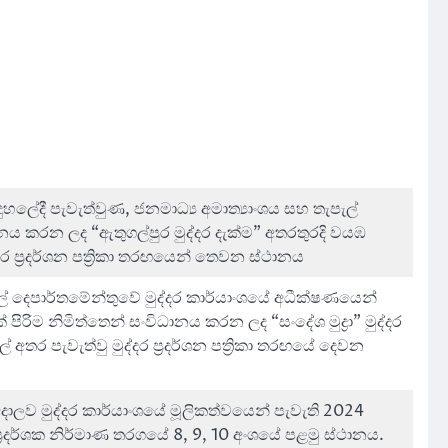
හලේදී පැවැත්වුණ, ජනමාධ්‍ය අමාත්‍යාංශය සහ තැපැල්
ානය කරන ලද “ඇතුගල්පුර මුද්දර දැක්ම” අතරතුරදි වයඹ
්දර ප්‍රදර්ශන පත්‍රිකා තරඟයෙන් තෙවන ස්ථානය
ැල් දෙපාර්තමේන්තුවේ මුද්දර කාර්යාංශයේ අධීක්ෂණයෙන්
 පිරිම නිමිත්තෙන් සංවිධානය කරන ලද “සංදේශ මුද්‍රා” මුද්දර
සල් අතර පැවැත්වු මුද්දර ප්‍රදර්ශන පත්‍රිකා තරඟයේ ‌දෙවන
ාලව මුද්දර කාර්යාංශයේ මූලිකත්වයෙන් පැවැති 2024
ප්‍රදර්ශක නිර්මාණ තරගයේ 8, 9, 10 අංශයේ පළමු ස්ථානය.