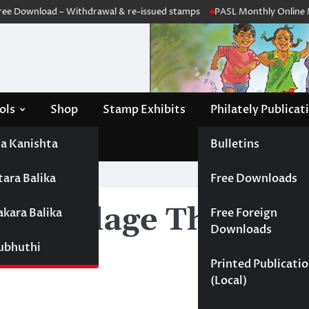
Download – Withdrawal & re-issued stamps
PASL Monthly Online Meeti
ols
Shop
Stamp Exhibits
Philately Publicat
a Kanishta
Bulletins
tara Balika
Free Downloads
Keerthisena
nnehelage Thenuri
akara Balika
Free Foreign
Downloads
Subhuthi
Printed Publicati
(Local)