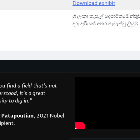
Download exhibit
ශ්‍රී ලංකා තැපැල් දෙපාර්තමේන්
දරු දැරියන් අතර පැවැත්වු ලි
u find a field that’s not
rstood, it’s a great
ty to dig in.
"
 Patapoutian
, 2021 Nobel
ipient.