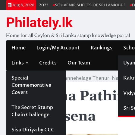
Skip
nka Stamp Album 2025
SOUVENIR SHEETS OF SRI LANKA 4.1
Free 
Aug 8, 2026
to
content
Philately.lk
Home for all Ceylon & Sri Lanka stamp knowledge portal
Home
Login/My Account
Rankings
Scho
Links
Credits
Our Team
Uyan
Special
Kalu
Home
Madhana Pathirannehelage Thenuri Nawinma 
Commemorative
Madhana Pathira
Covers
Vidy
Projects
The Secret Stamp
Sri 
Keerthisena
Chain Challenge
Sisu Diriya by CCC