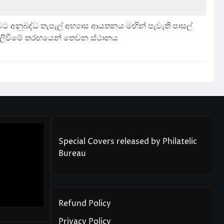
තුවට අනුබද්ධ තැපැල් අභ්‍යාස ආයතනය මඟින් පැවැති පාසල්
යුම් ලිවීමේ තරඟයෙන් තෙවන ස්ථානය
Special Covers released by Philatelic
Bureau
Refund Policy
Privacy Policy