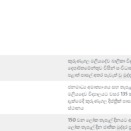
කුරුණෑගල මලියදේව බාලිකා විදු
දෙපාර්තමේන්තුව විසින් සංවිධ
පළාත් පාසල් අතර පැවැත් වු මුද
ජනමාධ්‍ය අමාත්‍යාංශය සහ තැප
මලියදෙව විද්‍යාලයට වසර 135 ක්
දැක්මෙදි කුරුණෑගල දිස්ත්‍රික් පා
ස්ථානය
150 වන ලෝක තැපැල් දිනයට අද
ලෝක තැපැල් දින ජාතික මුද්දර 