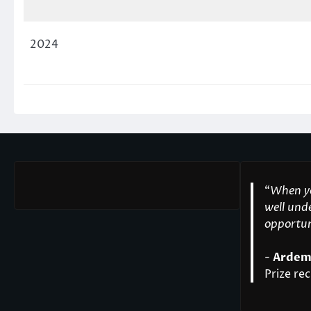
2024
“
When yo
well unde
opportuni
-
Ardem
Prize rec