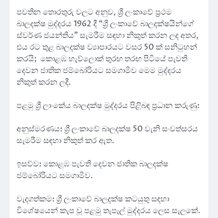
පවතින තොරතුරු වලට අනුව, ශ්‍රී ලංකාවේ ප්‍රථම
බාලදක්ෂ මුද්දරය 1962 දී “ශ්‍රී ලංකාවේ බාලදක්ෂයින්ගේ
ස්වර්ණ ජයන්තිය” සැමරීම සඳහා නිකුත් කරන ලද අතර,
එය රට තුළ බාලදක්ෂ ව්‍යාපාරයට වසර 50 ක් සනිටුහන්
කරයි; කොළඹ හැව්ලොක් තුරඟ තරඟ පිටියේ පැවති
දෙවන ජාතික ජම්බෝරියට සමගාමීව මෙම මුද්දරය
නිකුත් කරන ලදී.
පළමු ශ්‍රී ලාංකේය බාලදක්ෂ මුද්දරය පිළිබඳ ප්‍රධාන කරුණු:
අනුස්මරණය: ශ්‍රී ලංකාවේ බාලදක්ෂ 50 වැනි සංවත්සරය
සැමරීම සඳහා නිකුත් කර ඇත.
ඉසව්ව: කොළඹ පැවති දෙවන ජාතික බාලදක්ෂ
ජම්බෝරියට සමගාමීව.
වැදගත්කම: ශ්‍රී ලංකාවේ බාලදක්ෂ කටයුතු සඳහා
විශේෂයෙන් කැප වූ පළමු තැපැල් මුද්දරය ලෙස සැලකේ.