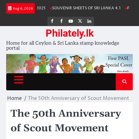
Skip
Lanka Stamp Album 2025
SOUVENIR SHEETS OF SRI LANKA 4.1
Free Do
Aug 6, 2026
to
content
FB
FB
Youtube
X
LinkedIn
group
Channel
page
Philately.lk
Home for all Ceylon & Sri Lanka stamp knowledge
portal
Home
The 50th Anniversary of Scout Movement
The 50th Anniversary
of Scout Movement