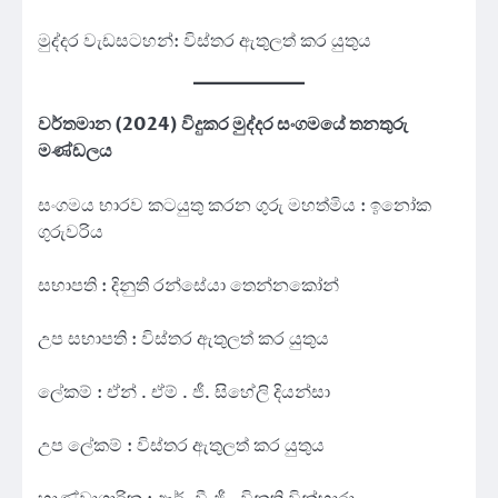
මුද්දර වැඩසටහන්: විස්තර ඇතුලත් කර යුතුය
වර්තමාන (2024) විදුකර මුද්දර සංගමයේ තනතුරු
මණ්ඩලය
සංගමය භාරව කටයුතු කරන ගුරු මහත්මිය : ඉනෝක
ගුරුවරිය
සභාපති : දිනුති රන්සේයා තෙන්නකෝන්
උප සභාපති : විස්තර ඇතුලත් කර යුතුය
ලේකම් : ඒන් . ඒම් . ජී. සිහේලි දියන්සා
උප ලේකම් : විස්තර ඇතුලත් කර යුතුය