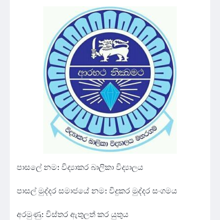
පාසලේ නම: විද්‍යාකර බාලිකා විද්‍යාලය
පාසල් මුද්දර සමාජයේ නම: විදුකර මුද්දර සංගමය
අරමුණු: විස්තර ඇතුලත් කර යුතුය