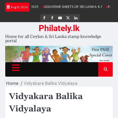
Skip
anka Stamp Album 2025
SOUVENIR SHEETS OF SRI LANKA 4.1
Free Do
Aug 8, 2026
to
content
FB
FB
Youtube
X
LinkedIn
group
Channel
page
Philately.lk
Home for all Ceylon & Sri Lanka stamp knowledge
portal
Home
Vidyakara Balika Vidyalaya
Vidyakara Balika
Vidyalaya