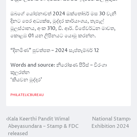
ඔබගේ යෝජනාවත් 2024 ඔක්තෝබර් මස 30 වැනි
දිනට පෙර අධ්‍යක්ෂ, මුද්දර කාර්යාංශය, තැපැල්
මූලස්ථානය, අංක 310, ඩී. ආර්. විජේවර්ධන මාවත,
කොළඹ 01 යන ලිපිනයට යොමු කරන්න.
“දිනමිණ” පුවත්පත – 2024 සැප්තැම්බර් 12
Words and source: නිරෝෂණ පීරිස් – විරංගා
කුලරත්න
‘කියවන මුද්දර’
PHILATELICBUREAU
Kala Keerthi Pandit Wimal
National Stamp
Post
Abeyasundara – Stamp & FDC
Exhibition 2024
navigation
released