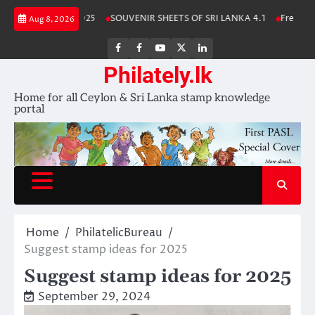
Skip
ka Stamp Album 2025
SOUVENIR SHEETS OF SRI LANKA 4.1
Free Downl
Aug 8, 2026
to
content
FB
FB
Youtube
X
LinkedIn
group
Channel
page
Philately.lk
Home for all Ceylon & Sri Lanka stamp knowledge
portal
Home
PhilatelicBureau
Suggest stamp ideas for 2025
Suggest stamp ideas for 2025
September 29, 2024