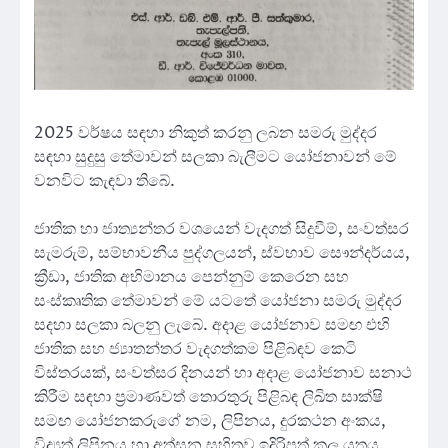
2025 වර්ෂය සඳහා නිකුත් කරනු ලබන සමරු මුද්දර
සඳහා සුදුසු තේමාවන් සලකා බැලීමට යෝජනාවන් මේ
වනවිට කැඳවා තිබේ.
ජාතික හා ජාත්‍යන්තර වශයෙන් වැදගත් සිදුවීම්, සංවත්සර
සැමරුම්, සම්භාවනීය පුද්ගලයන්, ස්වභාව සෞන්දර්යය,
ක්‍රීඩා, ජාතික අභිමානය පෙන්නුම් කෙරෙන සහ
සංස්කෘතික තේමාවන් මේ යටතේ යෝජනා සමරු මුද්දර
සදහා සලකා බලනු ලැබේ. අදාළ යෝජනාව සමඟ එහි
ජාතික සහ ජ්‍යාතන්තර වැදගත්කම පිළිබඳව කෙටි
විස්තරයක්, සංවත්සර දිනයන් හා අදාළ යෝජනාව සනාථ
කිරීම සඳහා ප්‍රමාණවත් තොරතුරු පිළිබඳ ලිඛිත සාක්ෂි
සමඟ යෝජනකරුගේ නම, ලිපිනය, දුරකථන අංකය,
විද්‍යුත් ලිපිනය හා අත්සන සහිතව ඉදිරිපත් කල යුතුය.