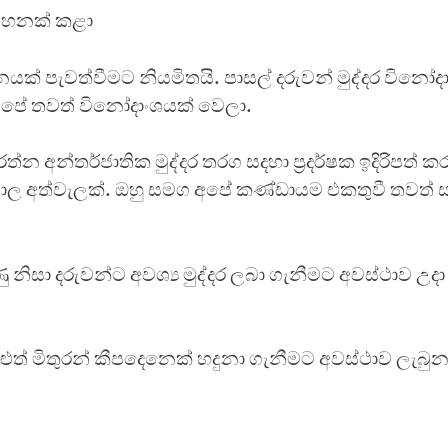
සටහනක් කළා
ශනයක් පැවත්වීමට නියමිතයි. පාසල් දරුවන් මුද්දර විනෝ
් අපේ තවත් විනෝදාංශයක් වෙලා.
ත්න අන්තර්ජාතික මුද්දර තරග සදහා ප්‍රදර්ෂක ඉදිරිපත්
ිශාල අත්වැලක්. ඔහු සමග අපේ කණ්ඩායම එකතුවී තවත් 
ු නිසා දරුවන්ට අවශ්‍ය මුද්දර ලබා ගැනීමට අවස්ථාව උද
ළුත් මිතුරන් කීපදෙනෙක් හදුනා ගැනීමට අවස්ථාව ලැබුනා