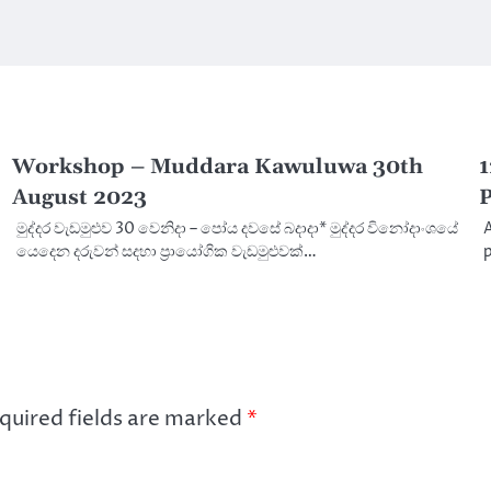
Workshop – Muddara Kawuluwa 30th
1
August 2023
P
මුද්දර වැඩමුළුව 30 වෙනිදා – පෝය දවසේ බදාදා* මුද්දර විනෝදාංශයේ
A
යෙදෙන දරුවන් සදහා ප්‍රායෝගික වැඩමුළුවක්…
p
quired fields are marked
*