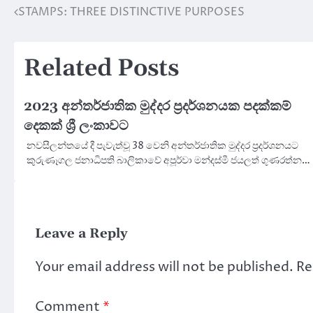
STAMPS: THREE DISTINCTIVE PURPOSES
Post
navigation
Related Posts
2023 අන්තර්ජාතික මුද්දර ප්‍රදර්ශනයක පදක්කම්
දෙකක් ශ්‍රී ලංකාවට
නවසීලන්තයේ දී පැවැත්වූ 38 වෙනි අන්තර්ජාතික මුද්දර ප්‍රදර්ශනයට
කුරුණෑගල ජනාධිපති බාලිකාවේ අපූර්වා මන්දස්මී ජයලත් ගුණරත්න…
Leave a Reply
Your email address will not be published.
Re
Comment
*