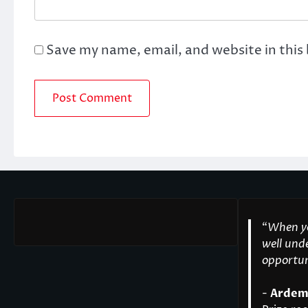
Save my name, email, and website in this
“
When yo
well unde
opportuni
-
Ardem