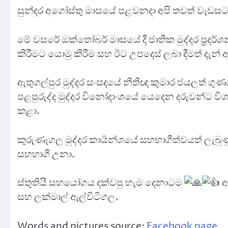
සුන්දර අගෝස්තු මාසයේ පළවනදා අපි තවත් වැඩ
මේ වසරේ ඔක්තෝබර් මාසයේ දී ජාතික මුද්දර ප්‍රදර්
කිරීමට යොමු කිරීම සහ ඊට උපදෙස් ලබා දීමත් දැන
ඇතුගල්පුර මුද්දර සංසදයේ නීතිඥ කුමාර ජයලත් ගුණර
පළපුරුද්ද මුද්දර විනෝදාංශයේ යෙදෙන දරුවන්ට ව
කළා.
කුරුණෑගල මුද්දර කාර්‍යන්ශයේ සහභාගීත්වයත් ලැබුණ
සහභාගී උනා.
ස්තුතියි සහයෝගය දක්වපු හැම දෙනාටම
අ
සහ ලක්මාල් ඇල්විටිගල.
Words and pictures source:
Facebook page