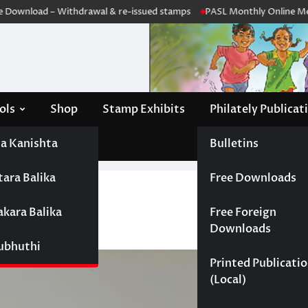
oad – Withdrawal & re-issued stamps
PASL Monthly Online Meeting –
ols
Shop
Stamp Exhibits
Philately Publicat
a Kanishta
Bulletins
tara Balika
Free Downloads
hop
akara Balika
Free Foreign
Downloads
Subhuthi
Printed Publicati
(Local)