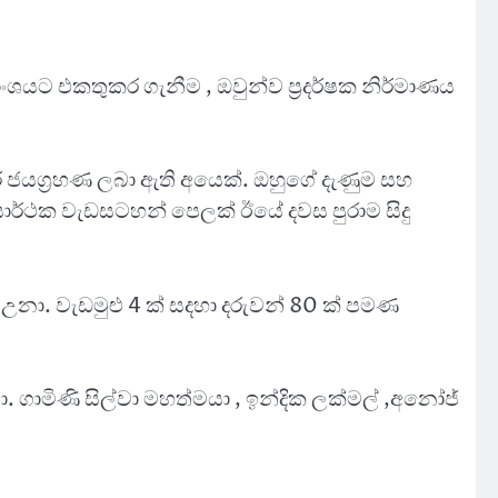
දාංශයට එකතුකර ගැනීම , ඔවුන්ව ප්‍රදර්ෂක නිර්මාණය
 කර ජයග්‍රහණ ලබා ඇති අයෙක්. ඔහුගේ දැණුම සහ
සාර්ථක වැඩසටහන් පෙලක් ඊයේ දවස පුරාම සිදු
ා උනා. වැඩමුළු 4 ක් සදහා දරුවන් 80 ක් පමණ
. ගාමිණි සිල්වා මහත්මයා , ඉන්දික ලක්මල් ,අනෝජ්