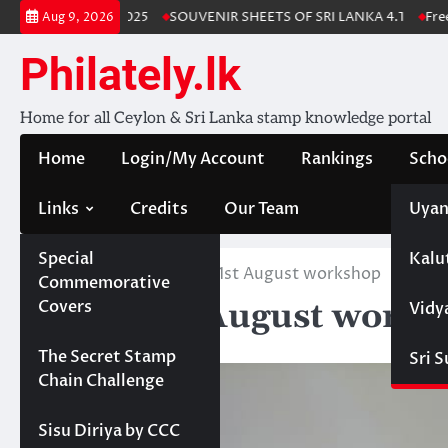
Skip
tamp Album 2025
SOUVENIR SHEETS OF SRI LANKA 4.1
Free Downl
Aug 9, 2026
to
content
Philately.lk
Home for all Ceylon & Sri Lanka stamp knowledge portal
Home
Login/My Account
Rankings
Scho
Links
Credits
Our Team
Uyan
Special
Kalu
Home
News
EPS – 1st August workshop
Commemorative
EPS – 1st August works
Covers
Vidy
August 2, 2023
Projects
The Secret Stamp
Sri 
Chain Challenge
Sisu Diriya by CCC