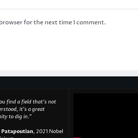
 browser for the next time I comment.
u find a field that’s not
rstood, it’s a great
ty to dig in.
"
 Patapoutian
, 2021 Nobel