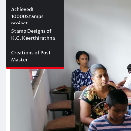
10000 stamps in 100
Achieved!
days
10000Stamps
project
Concept Designs
Stamp Designs of
K.G. Keerthirathna
Creations of Post
Master