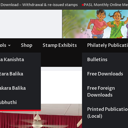
load – Withdrawal & re-issued stamps
PASL Monthly Online Meeting –
ols
Shop
Stamp Exhibits
Philately Publicat
a Kanishta
Bulletins
tara Balika
Free Downloads
ලට
akara Balika
Free Foreign
Downloads
Subhuthi
Printed Publicati
(Local)