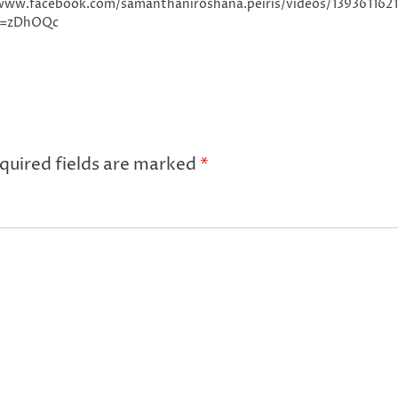
www.facebook.com/samanthaniroshana.peiris/videos/139361162
d=zDhOQc
quired fields are marked
*