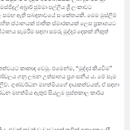
් අබ්‍රාර් ජුම්මා පල්ලිය ශ්‍රී ලංකාවට
ුවල සමඟ ඇති සබඳතාවයේ සංකේතයකි. මෙම මුස්ලිම්
සහිත ස්ථානයක් ජාතික ස්මාරකයක් ලෙස ප්‍රකාශයට
ානය සැමරීම සඳහා සමරු මුද්දර දෙකක් නිකුත්
යකත්වයට කෘතඥ වෙමු. එමෙන්ම, “මුද්දර කියවීම”
ණ්ඩලය ගනු ලබන උත්සාහය ප්‍රශංසනීය ය. මේ සෑම
ලිව්. ගුණවර්ධන මහත්මියගේ දායකත්වයත්, ඒ සඳහා
්ධන මහත්මිය ඇතුළු සියලුම පුස්තකාල කාර්ය
කිය. එවන් තවත් වැඩසටහන් තුලින් අනාගතයේදී