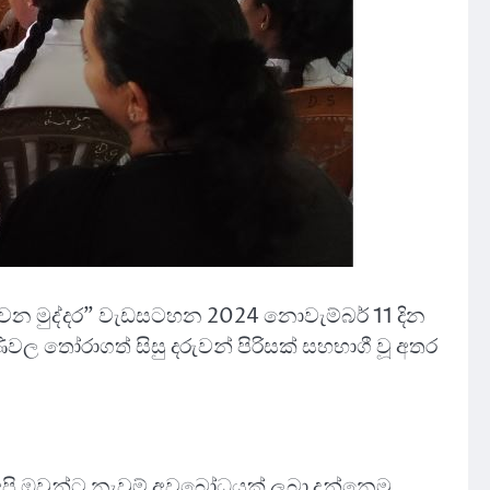
න මුද්දර” වැඩසටහන 2024 නොවැම්බර් 11 දින
ණිවල තෝරාගත් සිසු දරුවන් පිරිසක් සහභාගී වූ අතර
අපි ඔවුන්ට නැවුම් අවබෝධයක් ලබා දුන්නෙමු.