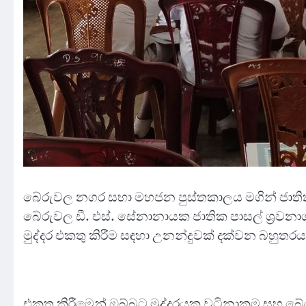
බේරුවල නගර සභා මහජන පුස්තකාලය මගින් ජාතික
බේරුවල ඩී. එස්. සේනානායක ජාතික පාසල් ශ්‍රවනාගා
මුද්දර එකතු කිරීම සඳහා උනන්දුවක් දක්වන බහුතරය
එකතු කිරීමෙන් ඔබ්බට මුද්දරයක වටිනාකම සහ බේරු