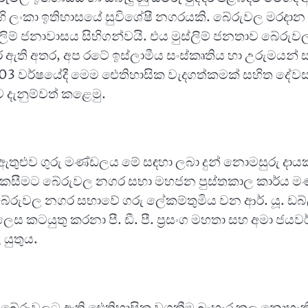
ලංකා ඉතිහාසයේ සුවිශේෂී නගරයකි. බේරුවල මරදාන මස්ජිදුල
්ලිම් ජනාවාසය සිහිගන්වයි. එය මුස්ලිම් ජනතාව බේර
ර ඇති අතර, අප රටේ ඉස්ලාමීය සංස්කෘතිය හා උරුමයන් 
03 වර්ෂයේදී මෙම ඓතිහාසික වැදගත්කමක් සහිත දේවස්ථ
 දැනුම්වත් කළෙමු.
් ඇතුළුව ගුරු මණ්ඩලය මේ සඳහා ලබා දුන් නොමසුරු දා
ිම සැකසීමට බේරුවල නගර සභා මහජන පුස්තකාල කාර්ය ම
බේරුවල නගර සභාවේ ගරු ලේකම්තුමිය වන ආර්. යූ. ඩබ්
කටයුතු කරනා පී. ඩී. පී. ප්‍රසංග මහතා සහ අමා ජයවර
යුතුය.
ිරීමට බේරුවලට ඇති ඓතිහාසික වගකීම බැහැර කල නොහැ