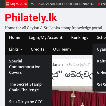
Skip
Stamp Album 2025
SOUVENIR SHEETS OF SRI LANKA 4.1
Free Down
Aug 9, 2026
to
content
Philately.lk
Home for all Ceylon & Sri Lanka stamp knowledge portal
Home
Login/My Account
Rankings
Scho
Links
Credits
Our Team
Uyan
Special
Kalu
Home
KiyawanaMuddara
“කියවන මුද්දර” බේරුව
Commemorative
“කියවන මුද්දර” බේරුවලට
Covers
Vidy
November 13, 2024
Projects
The Secret Stamp
Sri 
Chain Challenge
Sisu Diriya by CCC