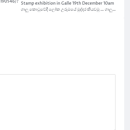
1190546/?
Stamp exhibition in Galle 19th December 10am
ගාලු කොටුවේදී ලෝක උරුමයේ මුද්දර කියවමු … ගාලු…