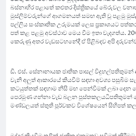
බස්නාහිර පළාතේ කළුතර දිස්ත්‍රිකයේ බේරුවල වනාහි 
මුස්ලිම්වරුන්ගේ ආගමනයත් සමඟ ඇති වූ පළමු මුස
පල්ලිය සංස්කෘතික උරුමයක් ලෙස ප්‍රකාශයට පත්ක
පත් කළ පළමු අවස්ථාව මෙය වීම ඉතා වැදගත්ය. 20
කෙරුණු අතර වැඩසටහනේදී ඒ පිළිබදව අපි දරුවන්ව
ඩී. එස්. සේනානායක ජාතික පාසල් විදුහල්පතිතුමන
වැනි අලුත් ආකාරයේ කියවීම් සඳහා අවශ්‍ය පසුබ
කටයුත්තක් සඳහාම නිසි මඟ පෙන්වීමක් ලබා දෙන 
පෙරමුණ ගන්නා වැඩ බලන පුස්තකලයධිපතිතුමන් ලෙස 
මණ්ඩලයත් ස්තුති පූර්වකව විශේෂයෙන් සිහිපත් කල 
මුද්දර කියවීම තුලින් ජාතික එකමුතුව සවිමත් ක