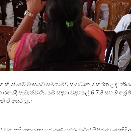
 කියවීමේ මාසයට සමගාමීව සංවිධානය කරන ලද “කියව
රයේදී පැවැත්විණි. මේ සඳහා විදුහලේ 6,7,8 සහ 9 ශ්‍රේ
ක් ඒ අතර වූහ.
වල ඉතිහාසය හා සබැඳුණු සමරු මුද්දර පිළිබදව මෙහිදී 