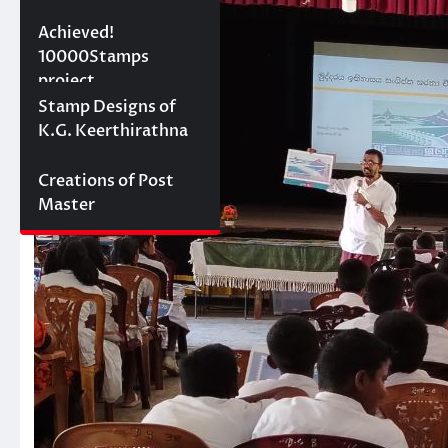
10000 stamps in 100
Achieved!
days
10000Stamps
project
Concept Designs
Stamp Designs of
K.G. Keerthirathna
Creations of Post
Master