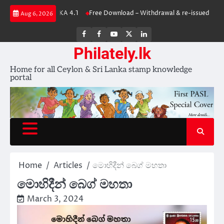
Skip
TS OF SRI LANKA 4.1
Free Download – Withdrawal & re-issued stamps
Aug 6, 2026
to
content
FB
FB
Youtube
X
LinkedIn
group
Channel
page
Philately.lk
Home for all Ceylon & Sri Lanka stamp knowledge
portal
Home
Articles
මොහිදීන් බෙග් මහතා
මොහිදීන් බෙග් මහතා
March 3, 2024