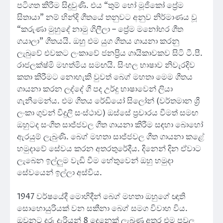
පටිගත කිරීම සිදුවුණි. එය “තුම් හෝ මූජිකෝ ප්‍රේම
සිතායා” නම් හින්දි ගීතයේ තනුවට අනුව නිර්මාණය වූ
“කරුණා මුහුදේ නාමු ගිලීලා – ප්‍රේම මනෝහර ගීත
ගයාලා” ගීතයයි. ඔහු එම යුග ගීතය ගායනා කරනු
ලැබුවේ එවකට ලංකාවේ ජනප්‍රිය ගායිකාවකව සිටි ටී.පී.
රාජලක්ෂ්මි මහත්මිය සමඟයි. සිංහල භාෂාව නිවැරදිව
කතා කිරීමට නොහැකි වුවත් බෙග් මහතා මෙම ගීතය
ගායනා කරන ලද්දේ ගී පද උර්දු භාෂාවෙන් ලියා
ගැනීමෙන්ය. එම ගීතය රේඩියෝ සිලෝන් (වර්තමාන ශ්‍රී
ලංකා ගුවන් විදුලි සංස්ථාව) ඔස්සේ ප්‍රචාරය වීමත් සමඟ
ඔහුටද සංගීත සාජ්ජවල ගීත ගායනා කිරීම සඳහා බොහෝ
ඇරයුම් ලැබුණි. බෙග් මහතා සාජ්ජවල ගීත ගායනා කළේ
හමුදාවේ සේවය කරන අතරතුරේදීය. දිනෙන් දින ඒවාට
ලැබෙන ඉල්ලුම වැඩි වීම හේතුවෙන් ඔහු හමුදා
සේවයෙන් ඉල්ලා අස්විය.
1947 වර්ෂයේදී මොහිදීන් බෙග් මහතා ඔහුගේ ඥාති
සොහොයුරියක් වන සකීනා බෙග් සමග විවාහ විය.
ඔවුනට දරු දැරියන් 8 දෙනෙක් ලැබුණු අතර එම පවුල