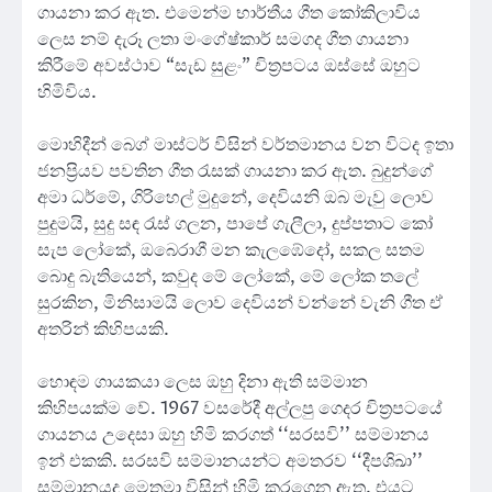
ගායනා කර ඇත. එමෙන්ම භාර්තීය ගීත කෝකිලාවිය
ලෙස නම් දැරූ ලතා මංගේෂ්කාර් සමගද ගීත ගායනා
කිරීමේ අවස්ථාව “සැඩ සුළං” චිත්‍රපටය ඔස්සේ ඔහුට
හිමිවිය.
මොහිදීන් බෙග් මාස්ටර් විසින් වර්තමානය වන විටද ඉතා
ජනප්‍රියව පවතින ගීත රැසක් ගායනා කර ඇත. බුදුන්ගේ
අමා ධර්මේ, ගිරිහෙල් මුදුනේ, දෙවියනි ඔබ මැවු ලොව
පුදුමයි, සුදු සඳ රැස් ගලන, පාපේ ගැලීලා, දුප්පතාට කෝ
සැප ලෝකේ, ඔබෙරාගී මන කැලඹේදෝ, සකල සතම
බොදු බැතියෙන්, කවුද මේ ලෝකේ, මේ ලෝක තලේ
සුරකින, මිනිසාමයි ලොව දෙවියන් වන්නේ වැනි ගීත ඒ
අතරින් කිහිපයකි.
හොඳම ගායකයා ලෙස ඔහු දිනා ඇති සම්මාන
කිහිපයක්ම වේ. 1967 වසරේදී අල්ලපු ගෙදර චිත්‍රපටයේ
ගායනය උදෙසා ඔහු හිමි කරගත් ‘‘සරසවි’’ සම්මානය
ඉන් එකකි. සරසවි සම්මානයන්ට අමතරව ‘‘දීපශිඛා’’
සම්මානයද මෙතුමා විසින් හිමි කරගෙන ඇත. එයට