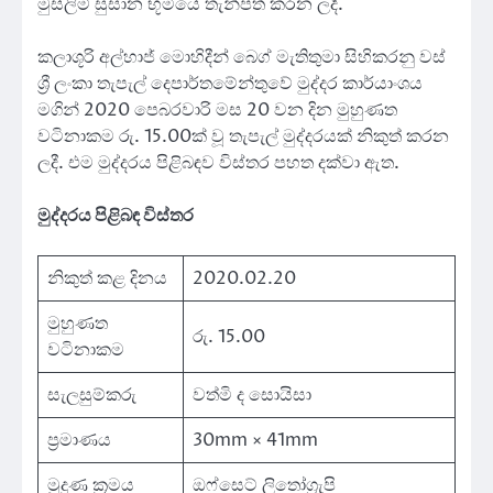
මුස්ලිම් සුසාන භූමියේ තැන්පත් කරන ලදී.
කලාශූරි අල්හාජ් මොහිදීන් බෙග් මැතිතුමා සිහිකරනු වස්
ශ්‍රී ලංකා තැපැල් දෙපාර්තමේන්තුවේ මුද්දර කාර්යාංශය
මගින් 2020 පෙබරවාරි මස 20 වන දින මුහුණත
වටිනාකම රු. 15.00ක් වූ තැපැල් මුද්දරයක් නිකුත් කරන
ලදී. එම මුද්දරය පිළිබඳව විස්තර පහත දක්වා ඇත.
මුද්දරය පිළිබඳ විස්තර
නිකුත් කළ දිනය
2020.02.20
මුහුණත
රු. 15.00
වටිනාකම
සැලසුම්කරු
වත්මි ද සොයිසා
ප්‍රමාණය
30mm × 41mm
මුද්‍රණ ක්‍රමය
ඔෆ්සෙට් ලිතෝග්‍රැපි