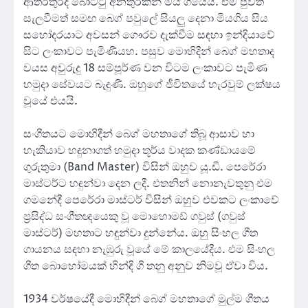
ආතරතුරදී බෝට්ටු අනතුරකින් මිය ගියේය. එම පුවත
සැලවීමත් සමඟ බෙග් පවුලේ සියලු දෙනා මියගිය සිය
සහෝදරයාට අවසන් ගෞරව දැක්වීම සඳහා ඉන්දියාවේ
සිට ලංකාවට පැමිණියහ. පසුව මොහිදීන් බෙග් මහතාද
වයස අවුරුදු 18 සම්පූර්ණ වන විටම ලංකාවට පැමිණ
හමුදා සේවයට බැඳුණි. ඔහුගේ ජීවිතයේ හැරවුම් ලක්ෂය
වූයේ එයයි.
සංගීතයට මොහිදීන් බෙග් මහතාගේ තිබූ ආසාව හා
හැකියාව හඳුනාගත් හමුදා තූර්ය වාදක කණ්ඩායමේ
ගුරුතුමා (Band Master) විසින් ඔහුව යූ.ඩී. පෙරේරා
මාස්ටර්ට හඳුන්වා දෙන ලදී. එතනින් නොනැවතුනු එම
ගමනේදී පෙරේරා මාස්ටර් විසින් ඔහුව එවකට ලංකාවේ
ප්‍රසිද්ධ සංගීතඥයෙකු වූ මොහොමඩ් ගවුස් (ගවුස්
මාස්ටර්) මහතාට හඳුන්වා දුන්නේය. ඔහු සිංහල ගීත
ගායනය සඳහා නැඹුරු වූයේ මේ කාලයේදීය. එම සිංහල
ගීත බොහෝමයක් හින්දි ගී තනු අනුව නිමවූ ඒවා විය.
1934 වර්ෂයේදී මොහිදීන් බෙග් මහතාගේ මුල්ම ගීතය