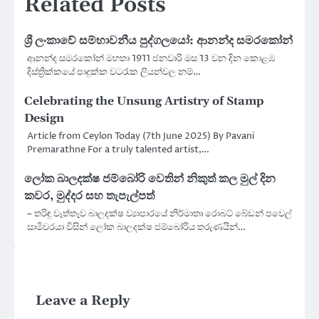
Related Posts
ශ්‍රී ලංකාවේ සම්භාවනීය පුද්ගලයෝ: ආනන්ද සමරකෝන්
ආනන්ද සමරකෝන් මහතා 1911 ජනවාරි මස 13 වන දින කොළඹ
දිස්ත්‍රික්කයේ පාදුක්ක වටරැක ලියන්වල නම්…
Celebrating the Unsung Artistry of Stamp
Design
Article from Ceylon Today (7th June 2025) By Pavani
Premarathne For a truly talented artist,…
ලෝක බාලදක්ෂ ජම්බෝරි වෙතින් නිකුත් කල මුල් දින
කවර, මුද්දර සහ තැපැල්පත්
– තරිඳු වෑත්තෑව බාලදක්ෂ ව්‍යාපාරයේ නිර්මාතෘ රොබට් බේඩන් පවෙල්
සාමිවරයා විසින් ලෝක බාලදක්ෂ ජම්බෝරිය තරුණයින්…
Leave a Reply