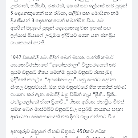
උස්මාන්, හයිඩර්, මුබාරක්, ඉෂාක් සහ ඉල්යාස් නම් පුතුන්
5 දෙනෙකුගෙන් සහ රබියා, සලීමා සහ මොයිනා නම්
දියණියන් 3 දෙනෙකුගෙන් ‍සමන්විත විය. මේ
අතරින් ඔහුගේ පුතුන් දෙදෙනෙකු වන ඉෂාක් සහ
ඉල්යාස් පියාගේ උරුමය ඉදිරියට ගෙන යන ජනප්‍රිය
ගායකයෝ වෙති.
1947 වසරේදී මොහිදීන් බෙග් මහතා ශාන්ති කුමාර්
සෙනෙවිරත්නගේ “අශෝකමාලා” චිත්‍රපටයෙන් තම
ප්‍රථම චිත්‍රපට ගීතය මෙන්ම ප්‍රථම චිත්‍රපට රඟපෑමද
ඉදිරිපත් කළේය. “අශෝකමාලා” යනු මෙරට දෙවන
සිංහල චිත්‍රපටයයි. ඔහු එම චිත්‍රපටයේ ගීත හතරක් පමණ
ගායනා කර ඇත. මෙහිදී ඔහු විසින් ගැයූ “ප්‍රීතී.. ප්‍රීතී..
චන්ද්‍රාලෝකේ නිසා ප්‍රියාවි..” ගීතය අතිශය ජනප්‍රිය වීමත්
සමග බෙග් මාස්ටර්ට චිත්‍රපටවල පසුබිම් ගායනය සඳහා
ආරාධනා බොහොමයක් එක දිගට ගලා එන්නට විය.
අනතුරුව ඔහුගේ ගී හඬ චිත්‍රපට 450කට අධික