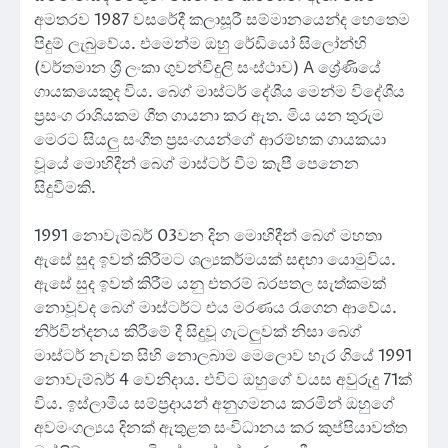
අමතරව 1987 වසරේදී කලාසූරී සම්මානයෙන්ද හෙතෙම
පිදුම් ලැබුවේය. එමෙන්ම ඔහු රේඩියෝ සිලෝන්හි
(වර්තමාන ශ්‍රී ලංකා ගුවන්විදුලි සංස්ථාව) A ශ්‍රේණියේ
ගායකයෙකුද විය. බෙග් මාස්ටර් දේශීය මෙන්ම විදේශීය
ප්‍රසංග රාශියකම ගීත ගායනා කර ඇත. මිය යන තුරුම
මෙරට සියලු සංගීත ප්‍රසංගයන්ගේ ආරම්භක ගායකයා
වූයේ මොහිදීන් බෙග් මාස්ටර් වීම කැපී පෙනෙන
සිදුවීමකි.
1991 නොවැම්බර් 03වන දින මොහිදීන් බෙග් මහතා
ඇසේ සුද ඉවත් කිරීමට ශල්‍යකර්මයක් සඳහා යොමුවිය.
ඇසේ සුද ඉවත් කිරීම යනු එතරම් බරපතල සැත්කමක්
නොවූවද බෙග් මාස්ටර්ට එය මරණය රැගෙන ආවේය.
නිර්වින්දනය කිරීමේ දී සිදුවූ ගැටලුවක් නිසා බෙග්
මාස්ටර් නැවත සිහි නොලබාම මෙලොව හැර ගි​යේ 1991
නොවැම්බර් 4 වෙනිදාය. එවිට ඔහුගේ වයස අවුරුදු 71ක්
විය. ඉස්ලාමීය සම්ප්‍රදායන් අනුගමනය කරමින් ඔහුගේ
අවමංගල්‍යය දිනක් ඇතුළත සංවිධානය කර කුප්පියාවත්ත