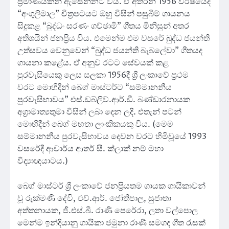
ප්‍රමාණයකින් ඇසෙන්නට විය. ඒ අතරින් 1956 වර්ෂයේදී
“අංගුලිමාල” චිත්‍රපටයට ඔහු විසින් පසුබිම් ගායනය
සිදුකළ “බුද්ධං සරණං ගච්ඡාමි” ගීතය මිනිසුන් අතර
අතිශයින් ජනප්‍රිය විය. එමෙන්ම එම වසරේ බුද්ධ ජයන්ති
උත්සවය වෙනුවෙන් “බුද්ධ ජයන්ති බැබලේවා” ගීතයද
ගායනා කළේය. ඒ අනුව රටට සේවයක් කළ
පුරවැසියෙකු ලෙස සලකා 1956දී ශ්‍රී ලංකාවේ ප්‍රථම
වරට මොහිදීන් බෙග් මාස්ටර්ට “සම්මානනීය
පුරවැසිභාවය” එස්.ඩබ්ලිව්.ආර්.ඩී. බණ්ඩාරනායක
අග්‍රාමාත්‍යතුමා විසින් ලබා දෙන ලදී. එතැන් පටන්
මොහිදීන් බෙග් මහතා ලාංකිකයකු විය. (මෙම
සම්මානනීය පුරවැසිභාවය දෙවන වරට හිමිවූයේ 1993
වසරේදී ආචාර්ය ආතර් සී. ක්ලාක් නම් මහා
විද්‍යාඥයාටය.)
බෙග් මාස්ටර් ශ්‍රී ලංකාවේ ජනප්‍රියතම ගායක ගායිකාවන්
වූ රුක්මණී දේවි, එච්.ආර්. ජෝතිපාල, සුජාතා
අත්තනායක, ජී.එස්.බී. රාණි පෙරේරා, ලතා වල්පොල
මෙන්ම ඉන්දියානු ගායිකා ජමුනා රාණි සමගද ගීත රැසක්