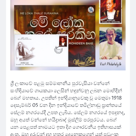
ශ්‍රී ලංකාවේ පළමු සම්මානනීය පුරවැසියා වන්නේ
සංහිඳියාවේ ගායකයා ලෙසින් හඳුන්වනු ලබන මොහිදීන්
බෙග් මහතාය. උපතින් ඉන්දියානුවෙකු වූ මෙතුමා 1918
දෙසැම්බර් 05 වන දින ඉන්දියාවේ තමිල්නාඩු ප්‍රාන්තයේ
සේලම් නගරයේදී උපත ලැබීය. සේලම් නගරයේ ඉපදුනද,
ඔහු අයත් වන්නේ හයිද්‍රාබාද් මුස්ලිම් පරපුරටය. බෙග්
යන පෙළපත් නාමයට ඉතා දිග ගෞරවනීය ඉතිහාසයක්
ඇත. ඔහු දරුවන් දහ හතර දෙනෙකුගෙන් යුත් පවුලක