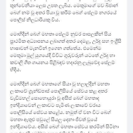
තුන්වෙනියා ලෙස උපත ලැබීය. මෙතුමාගේ මව බිජාන්
බෙග් නම් වූ අතර පියා වූ කරීම් බෙග් සේලම් නගරයේ
පොලිස් නිලධාරියකු විය.
මොහිදීන් බෙග් මහතා සේලම් නුවර පාසලකින් සිය
ප්‍රාථමික අධ්‍යාපනය ලබාගත් අතර දෙමළ, උර්දු සහ ඉංග්‍රීසි
භාෂාවන් මැනවින් ඉගෙන ගත්තේය. එමෙන්ම
මෙතුමා මුල් යුගයේදී විවිධ ගුරුවරුන් යටතේ උර්දු හා
කවාලි ගීත ගායනය පිළිබඳව හදාරනු ලැබුවේද සේලම්
හිදීය.
මොහිදීන් බෙග් මහතාගේ සීයා වූ හලාල්දීන් මහතා
ලංකාවේ ග්‍රෑන්ඩ්පාස් පොලිසියේ සේවය කළ අතර
වැඩිමහල් සොහොයුරා වූ අසීස් බෙග් මහතාද
ඉන්දියාවෙන් ලංකාවට පැමිණ ලංකාවේ වරාය
පොලිසියේ සේවය කළේය. නමුත් ඒ වන විට බෙග්
මහතා ඇතුළු පවුලේ සියලු දෙනා ජීවත් වූයේ
ඉන්දියාවේය. අසීස් බෙග් මහතා සේවය කරමින් සිටිනා