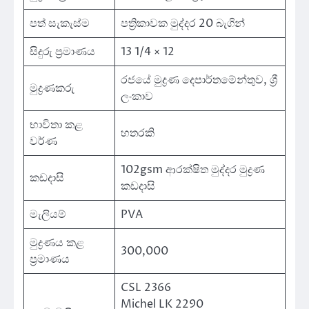
පත් සැකැස්ම
පත්‍රිකාවක මුද්දර 20 බැගින්
සිදුරු ප්‍රමාණය
13 1/4 × 12
රජයේ මුද්‍රණ දෙපාර්තමේන්තුව, ශ්‍රී
මුද්‍රණකරු
ලංකාව
භාවිතා කළ
හතරකි
වර්ණ
102gsm ආරක්ෂිත මුද්දර මුද්‍රණ
කඩදාසි
කඩදාසි
මැලියම්
PVA
මුද්‍රණය කළ
300,000
ප්‍රමාණය
CSL 2366
Michel LK 2290