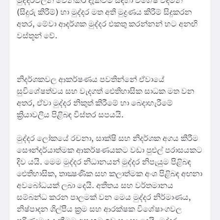
මුද්දරවලින් වෙන්කර දැක්වීම සඳහා විශේෂ විදමන්
(සිදුරු කිරීම්) හා මුද්දර මත අති මුද්‍රණය කිරීම් සිදුකරන
අතර, මේවා ආදර්ශක මුද්දර එකතු කරන්නන් හට අනඟි
වස්තූන් වේ.
නිදර්ශකවල ආකර්ෂණය පවතින්නේ ඒවායේ
සුවිශේෂත්වය සහ වැදගත් ඓතිහාසික සාධක මත වන
අතර, ඒවා මුද්දර නිකුත් කිරීමේ හා බෙදාහැරීමේ
ක්‍රියාවලිය පිළිබඳ විස්තර සපයයි.
මුද්දර ලෝකයේ රචනා, සාක්ෂි සහ නිදර්ශක අගය කිරීම
සෞන්දර්යාත්මක ආකර්ෂණයකට වඩා පුළුල් පරාසයකට
දිව යයි. මෙම මුද්දර නිධානයන් මුද්දර නිපැයුම පිළිබඳ
ඓතිහාසික, තාක්‍ෂණික සහ කලාත්මක අංශ පිළිබඳ අඟනා
අවබෝධයක් ලබා දෙයි. අතීතය සහ වර්තමානය
සම්බන්ධ කරන පාලමක් වන මෙය මුද්දර නිර්මාණය,
නිෂ්පාදන ශිල්පීය ක්‍රම සහ ආරක්ෂක විශේෂාංගවල