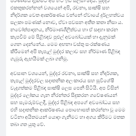
පරිණාමය දැකීමට අප හට ඉඩ සලසා දෙයි. මුද්දර
එකතුකරන්නන් වශයෙන් අපි, රචනා, සාක්ෂි සහ
නිදර්ශක වෙත ආකර්ෂණය වන්නේ ඒවායේ දුර්ලභත්වය
සලකා පමණක් නොව, ඒවා පවසන අතීත කතා නිසා ය.
නවෝත්පාදනය, නිර්මාණශීලීත්වය හා ඒ සඳහා කරන
කැපවීම් මේ පිළිබඳව පුළුල් අවබෝධයක් හා දැනුමක්
ගෙන දෙන්නේය. මෙම අඟනා වස්තු සංරක්ෂණය
කිරීමෙන් අපි තැපැල් මුද්දර කලාව සහ නිර්මාණ පිළිබඳ
ගැඹුරු ඇඟයීමක් ලබා ගනිමු.
අවසාන වශයෙන්, මුද්දර රචනා, සාක්ෂි සහ නිදර්ශක,
තැපැල් මුද්දරවල සදාතනික අලංකාරය සහ සුවිශේෂී
වැදගත්කම පිළිබඳ සාක්ෂි ලෙස පෙනී සිටියි. අප විසින්
මුද්දර ලෝකය ගැන නිරන්තර සිදුකරන ගවේෂණයන්
සහ සැමරුම්වලදී, මුද්දර පිළිබඳ අපගේ අවබෝධය සහ
එහි සදාතනික ආකර්ෂණය පොහොසත් කරන්නා වූ මෙම
වටිනා අයිතමයන් යොදා ගැනීමට හා අගය කිරීමට මතක
තබා ගත යුතු වේ.