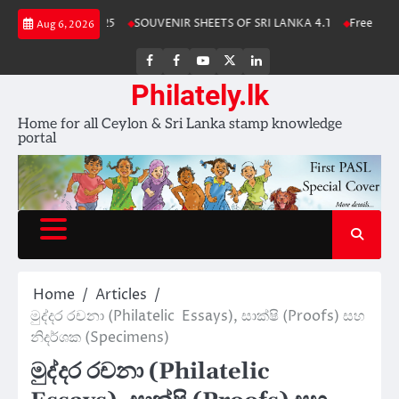
Skip
 Stamp Album 2025
SOUVENIR SHEETS OF SRI LANKA 4.1
Free Downlo
Aug 6, 2026
to
content
FB
FB
Youtube
X
LinkedIn
group
Channel
page
Philately.lk
Home for all Ceylon & Sri Lanka stamp knowledge
portal
Home
Articles
මුද්දර රචනා (Philatelic Essays), සාක්ෂි (Proofs) සහ
නිදර්ශක (Specimens)
මුද්දර රචනා (Philatelic