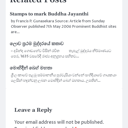
Stamps to mark Buddha Jayanthi
by Francis P. Gunasekara Source: Article from Sunday
Observer published 7th May 2006 Prominent Buddhist sites
are…
ලොව ප්‍රථම මුද්දරයේ කතාව
– දමින්ද ගොඩහේව විසින් රචිත තැපැල් මුද්දරය නිර්මාණයට
පෙර, 1635 වසරේදී රාජ්‍ය අනුග්‍රහය සහිතව…
මොහිදීන් බෙග් මහතා
ශ්‍රී ලංකාවේ පළමු සම්මානනීය පුරවැසියා වන්නේ සංහිඳියාවේ ගායකයා
ලෙසින් හඳුන්වනු ලබන මොහිදීන් බෙග් මහතාය. උපතින්…
Leave a Reply
Your email address will not be published.