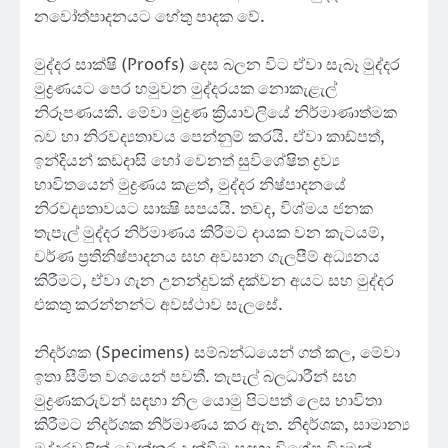
නවෝත්පාදනයට හේතු පාදක වේ.
මුද්දර සාක්ෂි (Proofs) දෙස බලන විට ඒවා සැබෑ මුද්දර
මුද්‍රණයට පෙර හමුවන මුද්දරයක නොකැළැල්
නිරූපණයකි. මේවා මුද්‍රණ ක්‍රියාවලියේ නිර්මාණාත්මක
බව හා නිරවද්‍යතාවය පෙන්නුම් කරයි. ඒවා කාඩ්පත්,
ඉන්දියන් කඩදාසි හෝ වෙනත් සුවිශේෂිත ද්‍රව්‍ය
භාවිතයෙන් මුද්‍රණය කළත්, මුද්දර නිෂ්පාදනයේ
නිරවද්‍යතාවයට සාක්‍ෂි සපයයි. තවද, විශ්මය ජනක
තැපැල් මුද්දර නිර්මාණය කිරීමට දායක වන කැටයම්,
වර්ණ ප්‍රතිනිෂ්පාදනය සහ අවසාන ගැලපීම් අධ්‍යනය
කිරීමට, ඒවා ගැන උනන්දුවක් දක්වන අයට සහ මුද්දර
එකතු කරන්නන්ට අවස්ථාව සැලසේ.
නිදර්ශක (Specimens) සම්බන්ධයෙන් ගත් කල, මේවා
ඉතා සීමිත වශයෙන් පවතී. තැපැල් බලධාරීන් සහ
මුද්‍රණකරුවන් සඳහා නිල යොමු පිටපත් ලෙස භාවිතා
කිරීමට නිදර්ශක නිර්මාණය කර ඇත. නිදර්ශක, සාමාන්‍ය