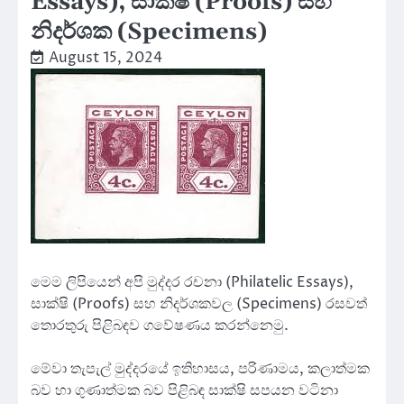
Essays), සාක්ෂි (Proofs) සහ
නිදර්ශක (Specimens)
August 15, 2024
මෙම ලිපියෙන් අපි මුද්දර රචනා (Philatelic Essays),
සාක්ෂි (Proofs) සහ නිදර්ශකවල (Specimens) රසවත්
තොරතුරු පිළිබඳව ගවේෂණය කරන්නෙමු.
මේවා තැපැල් මුද්දරයේ ඉතිහාසය, පරිණාමය, කලාත්මක
බව හා ගුණාත්මක බව පිළිබඳ සාක්ෂි සපයන වටිනා