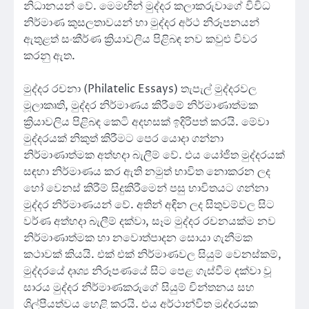
නිධානයන් වේ. මෙමඟින් මුද්දර කලාකරුවාගේ විවිධ
නිර්මාණ කුසලතාවයන් හා මුද්දර අර්ථ නිරූපනයන්
ඇතුළත් සංකීර්ණ ක්‍රියාවලිය පිළිබඳ නව කවුළු විවර
කරනු ඇත.
මුද්දර රචනා (Philatelic Essays) තැපැල් මුද්දරවල
මූලාකෘති, මුද්දර නිර්මාණය කිරීමේ නිර්මාණාත්මක
ක්‍රියාවලිය පිළිබඳ කෙටි අදහසක් ඉදිරිපත් කරයි. මේවා
මුද්දරයක් නිකුත් කිරීමට පෙර යොදා ගන්නා
නිර්මාණාත්මක අත්හදා බැලීම් වේ. එය යෝජිත මුද්දරයක්
සඳහා නිර්මාණය කර ඇති නමුත් භාවිත නොකරන ලද
හෝ වෙනස් කිරීම් සිදුකිරීමෙන් පසු භාවිතයට ගන්නා
මුද්දර නිර්මාණයන් වේ. අතින් අඳින ලද සිතුවම්වල සිට
වර්ණ අත්හදා බැලීම් දක්වා, සෑම මුද්දර රචනයක්ම නව
නිර්මාණාත්මක හා නවොත්පාදන සොයා ගැනීමක
කථාවක් කියයි. එක් එක් නිර්මාණවල සියුම් වෙනස්කම්,
මුද්දරයේ දෘශ්‍ය නිරූපණයේ සිට පෙළ ගැස්වීම දක්වා වූ
සාරය මුද්දර නිර්මාණකරුගේ සියුම් චින්තනය සහ
ශිල්පීයත්වය හෙළි කරයි. එය අර්ථාන්විත මුද්දරයක