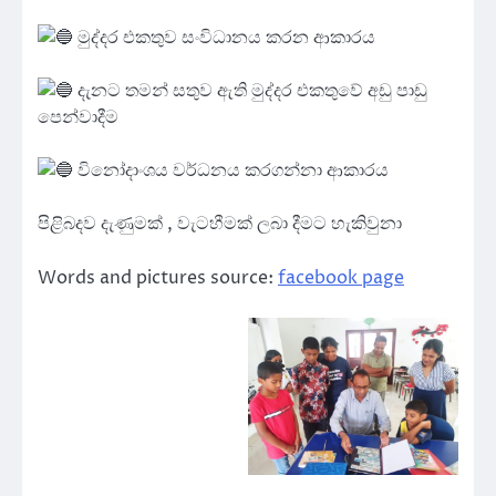
මුද්දර එකතුව සංවිධානය කරන ආකාරය
දැනට තමන් සතුව ඇති මුද්දර එකතුවේ අඩු පාඩු
පෙන්වාදීම
විනෝදාංශය වර්ධනය කරගන්නා ආකාරය
පිළිබදව දැණුමක් , වැටහීමක් ලබා දීමට හැකිවුනා
Words and pictures source:
facebook page