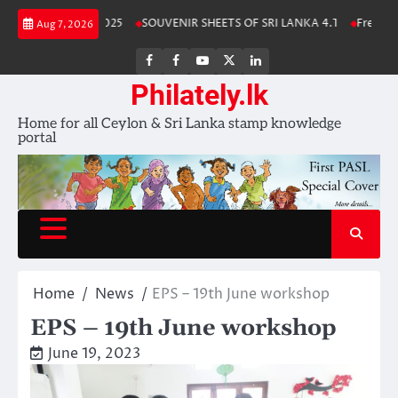
Skip
ka Stamp Album 2025
SOUVENIR SHEETS OF SRI LANKA 4.1
Free Down
Aug 7, 2026
to
content
FB
FB
Youtube
X
LinkedIn
group
Channel
page
Philately.lk
Home for all Ceylon & Sri Lanka stamp knowledge
portal
Home
News
EPS – 19th June workshop
EPS – 19th June workshop
June 19, 2023