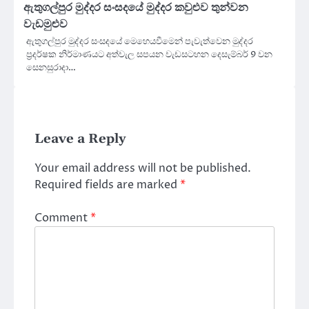
ඇතුගල්පුර මුද්දර සංසදයේ මුද්දර කවුළුව තුන්වන
වැඩමුළුව
ඇතුගල්පුර මුද්දර සංසදයේ මෙහෙයවීමෙන් පැවැත්වෙන මුද්දර
ප්‍රදර්ෂක නිර්මාණයට අත්වැල සපයන වැඩසටහන දෙසැම්බර් 9 වන
සෙනසුරාදා…
Leave a Reply
Your email address will not be published.
Required fields are marked
*
Comment
*