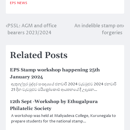
EPS
NEWS
PSSL: AGM and office
An indelible stamp on
Post
bearers 2023/2024
forgeries
navigation
Related Posts
EPS Stamp workshop happening 25th
January 2024
ඇතුගල්පුර මුද්දර සංසදයයේ ජනවාරි 2024 වැඩමුළුව 2024 ජනවාරි
25 දින වැඩමුළුව මයික්‍රෝකොම් ආයතනයේ දී උදැසන…
12th Sept -Workshop by Ethugalpura
Philatelic Society
A workshop was held at Maliyadeva College, Kurunegala to
prepare students for the national stamp…